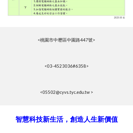
<桃園市中壢區中園路447號>
<03-4523036#6358>
<05502@cyvs.tyc.edu.tw >
智慧科技新生活，創造人生新價值