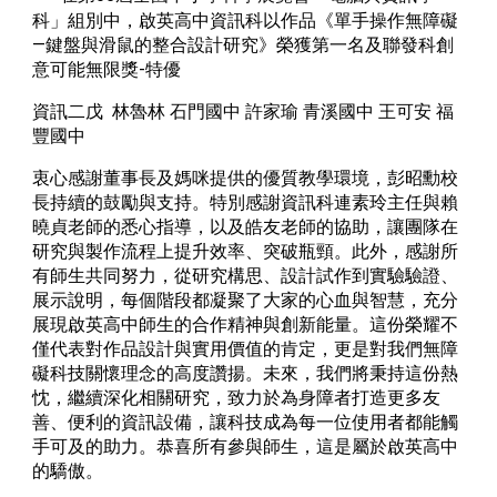
科」組別中，啟英高中資訊科以作品《單手操作無障礙
—鍵盤與滑鼠的整合設計研究》榮獲第一名及聯發科創
意可能無限獎-特優
資訊二戊 林魯林 石門國中 許家瑜 青溪國中 王可安 福
豐國中
衷心感謝董事長及媽咪提供的優質教學環境，彭昭勳校
長持續的鼓勵與支持。特別感謝資訊科連素玲主任與賴
曉貞老師的悉心指導，以及皓友老師的協助，讓團隊在
研究與製作流程上提升效率、突破瓶頸。此外，感謝所
有師生共同努力，從研究構思、設計試作到實驗驗證、
展示說明，每個階段都凝聚了大家的心血與智慧，充分
展現啟英高中師生的合作精神與創新能量。這份榮耀不
僅代表對作品設計與實用價值的肯定，更是對我們無障
礙科技關懷理念的高度讚揚。未來，我們將秉持這份熱
忱，繼續深化相關研究，致力於為身障者打造更多友
善、便利的資訊設備，讓科技成為每一位使用者都能觸
手可及的助力。恭喜所有參與師生，這是屬於啟英高中
的驕傲。