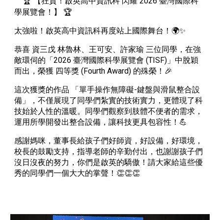
🏆 【狂賀！啟英高中資訊科 閃耀 2026 臺灣國際科
學展覽會！】 🏆
太強啦！啟英高中資訊科再度站上國際舞台！🌍✨
恭喜 資三戊 林魯林、王可安、許家瑜 三位同學，在強
敵環伺的「2026 臺灣國際科學展覽會 (TISF)」中脫穎
而出，榮獲 四等獎 (Fourth Award) 的殊榮！🎉
這次獲獎的作品 「單手操作無障礙-鍵盤與滑鼠整合設
備」，不僅展現了同學們紮實的技術實力，更體現了科
技始於人性的溫暖。同學們觀察到肢體不便者的需求，
運用所學開發出整合設備，讓科技更具包容性！💪
感謝媽咪，董事長給孩子們好師資，好設備，好環境，
校長的鼓勵支持，指導老師的辛勤付出，也謝謝孩子們
沒日沒夜的努力，你們是啟英的驕傲！請大家給這些優
秀的同學們一個大大的掌聲！👏👏👏