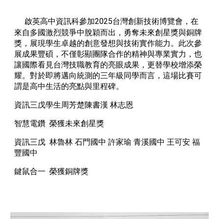
啟英高中資訊科參加2025台灣創新技術博覽會，在
來自多國激烈競爭中脫穎而出，勇奪未來創星獎與銅牌
獎，展現學生卓越的創意發想與技術實作能力。此次參
展成果豐碩，不僅彰顯團隊合作的精神與專業實力，也
讓國際看見台灣技職教育的亮眼成果，更替學校增添榮
耀。對於即將邁向統測的三年級同學而言，這場比賽可
謂是高中生活的亮點與里程碑。
資訊三戊學生周芳楚陳書漢 林志恩
智慧電鑽 榮獲未來創星獎
資訊三戊 林魯林 石門國中 許家瑜 青溪國中 王可安 福
豐國中
鍵鼠合一 榮獲銅牌獎