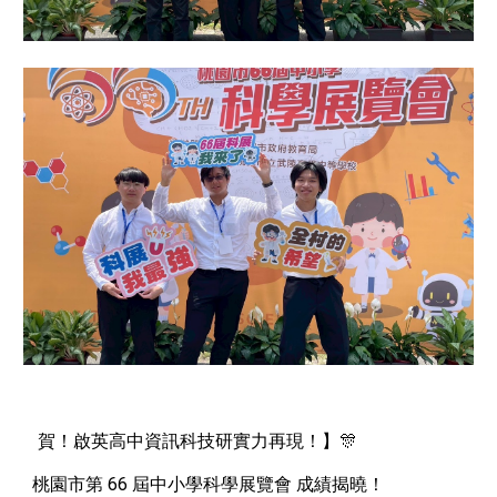
賀！啟英高中資訊科技研實力再現！】🎊
桃園市第 66 屆中小學科學展覽會 成績揭曉！