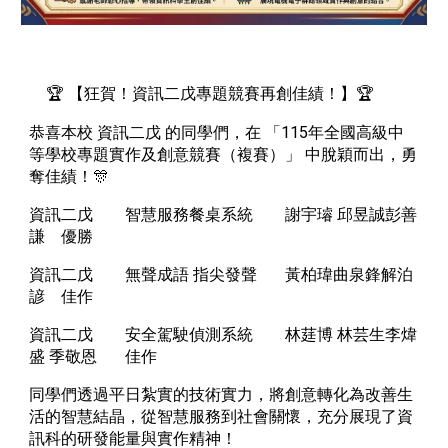
🏆 【狂賀！資訊二戊專題競賽再創佳績！】🏆
恭喜本校 資訊二戊 的同學們，在 「115年全國高級中
等學校專題實作及創意競賽（複賽）」 中脫穎而出，勇
奪佳績！🎊
資訊二戊
智慧服務餐桌系統
謝宇璿 邱昱誠彭善
謙
優勝
資訊二戊
無聲成語 指尖發聲
黃柏瑋曲泉鋒解泊
諺
佳作
資訊二戊
安全駕駛偵測系統
林莛博 林芸生李煒
盛 季敬恩
佳作
同學們透過平日紮實的技術實力，將創意轉化為改善生
活的智慧結晶，從智慧服務到社會關懷，充分展現了資
訊科的研發能量與實作精神！