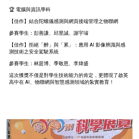
🏆 電腦與資訊學科
【佳作】結合陀螺儀感測與網頁後端管理之物聯網
參賽學生：彭善謙、邱昱誠、謝宇璿
【佳作】拒絕「醉」與「累」：應用 AI 影像辨識與感
測技術之安全駕駛系統
參賽學生：林莛博、季敬恩、李煒盛
這次獲獎不僅是對學生技術能力的肯定，更體現了啟英
高中在 AI、物聯網與智慧感測領域的紮實教育！