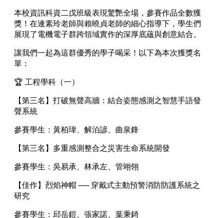
本校資訊科資二戊班級表現驚艷全場，參賽作品全數獲
獎！在連素玲老師與賴曉貞老師的細心指導下，學生們
展現了電機電子群跨領域實作的深厚底蘊與創意結合。
讓我們一起為這群優秀的學子喝采！以下為本次獲獎名
單：
🏆 工程學科（一）
【第三名】打破無聲高牆：結合姿態感測之智慧手語發
聲系統
參賽學生：黃柏瑋、解泊諺、曲泉鋒
【第三名】多重感測整合之災害生命系統開發
參賽學生：吳易承、林承左、管翊翎
【佳作】烈焰神帽 ── 穿戴式主動預警消防防護系統之
研究
參賽學生：邱岳鎧、張家諾、葉秉錡