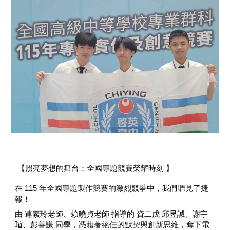
【照亮夢想的舞台：全國專題競賽榮耀時刻 】
在 115 年全國專題製作競賽的激烈競爭中，我們聽見了捷
報！
由 連素玲老師、賴曉貞老師 指導的 資二戊 邱昱誠、謝宇
𤩷、彭善謙 同學，憑藉著絕佳的默契與創新思維，奪下電